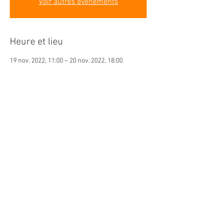
Voir autres événements
Heure et lieu
19 nov. 2022, 11:00 – 20 nov. 2022, 18:00
Brügg, Industriestrasse 25, 2555 Brügg, Suisse
À propos de l'événement
Inscription : www.movecycling.ch
Partager cet événement