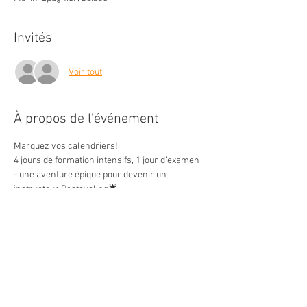
Invités
Voir tout
À propos de l'événement
Marquez vos calendriers!
4 jours de formation intensifs, 1 jour d’examen 
- une aventure épique pour devenir un 
instructeur Bestcycling🌟
📆Dates:
* 01 et 02 novembre 2025
* 15 et 16 novembre 2025
* Examen le 6 Décembre 2025
Afficher plus