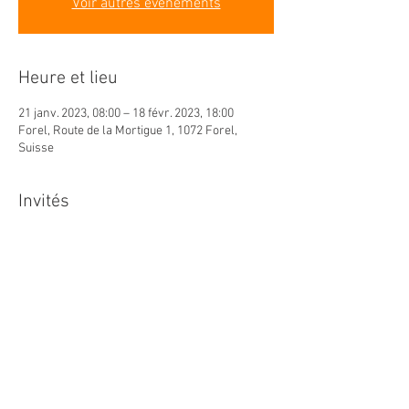
Voir autres événements
Heure et lieu
21 janv. 2023, 08:00 – 18 févr. 2023, 18:00
Forel, Route de la Mortigue 1, 1072 Forel,
Suisse
Invités
Voir tout
À propos de l'événement
POUR PLUS D'INFORMATION : 
info@bestcyclingswiss.ch